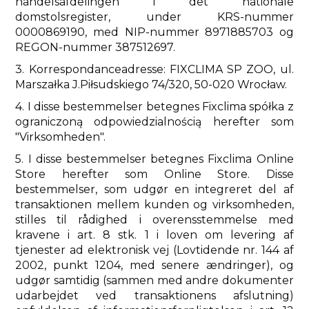
handelsafdelingen i det nationale
domstolsregister, under KRS-nummer
0000869190, med NIP-nummer 8971885703 og
REGON-nummer 387512697.
3. Korrespondanceadresse: FIXCLIMA SP ZOO, ul.
Marszałka J.Piłsudskiego 74/320, 50-020 Wrocław.
4. I disse bestemmelser betegnes Fixclima spółka z
ograniczoną odpowiedzialnością herefter som
"Virksomheden".
5. I disse bestemmelser betegnes Fixclima Online
Store herefter som Online Store. Disse
bestemmelser, som udgør en integreret del af
transaktionen mellem kunden og virksomheden,
stilles til rådighed i overensstemmelse med
kravene i art. 8 stk. 1 i loven om levering af
tjenester ad elektronisk vej (Lovtidende nr. 144 af
2002, punkt 1204, med senere ændringer), og
udgør samtidig (sammen med andre dokumenter
udarbejdet ved transaktionens afslutning)