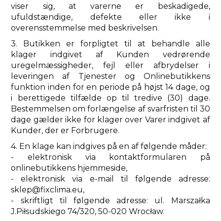
viser sig, at varerne er beskadigede,
ufuldstændige, defekte eller ikke i
overensstemmelse med beskrivelsen.
3. Butikken er forpligtet til at behandle alle
klager indgivet af Kunden vedrørende
uregelmæssigheder, fejl eller afbrydelser i
leveringen af ​​Tjenester og Onlinebutikkens
funktion inden for en periode på højst 14 dage, og
i berettigede tilfælde op til tredive (30) dage.
Bestemmelsen om forlængelse af svarfristen til 30
dage gælder ikke for klager over Varer indgivet af
Kunder, der er Forbrugere.
4. En klage kan indgives på en af ​​følgende måder:
- elektronisk via kontaktformularen på
onlinebutikkens hjemmeside,
- elektronisk via e-mail til følgende adresse:
sklep@fixclima.eu,
- skriftligt til følgende adresse: ul. Marszałka
J.Piłsudskiego 74/320, 50-020 Wrocław.