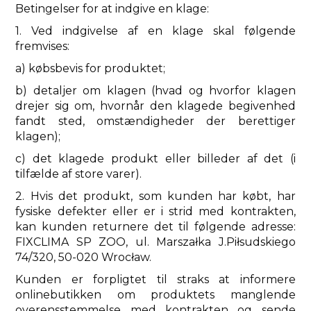
Betingelser for at indgive en klage:
1. Ved indgivelse af en klage skal følgende
fremvises:
a) købsbevis for produktet;
b) detaljer om klagen (hvad og hvorfor klagen
drejer sig om, hvornår den klagede begivenhed
fandt sted, omstændigheder der berettiger
klagen);
c) det klagede produkt eller billeder af det (i
tilfælde af store varer).
2. Hvis det produkt, som kunden har købt, har
fysiske defekter eller er i strid med kontrakten,
kan kunden returnere det til følgende adresse:
FIXCLIMA SP ZOO, ul. Marszałka J.Piłsudskiego
74/320, 50-020 Wrocław.
Kunden er forpligtet til straks at informere
onlinebutikken om produktets manglende
overensstemmelse med kontrakten og sende