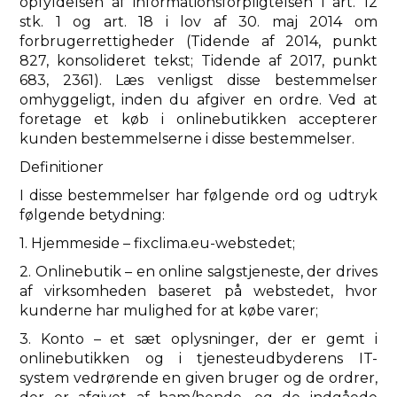
opfyldelsen af ​​informationsforpligtelsen i art. 12
stk. 1 og art. 18 i lov af 30. maj 2014 om
forbrugerrettigheder (Tidende af 2014, punkt
827, konsolideret tekst; Tidende af 2017, punkt
683, 2361). Læs venligst disse bestemmelser
omhyggeligt, inden du afgiver en ordre. Ved at
foretage et køb i onlinebutikken accepterer
kunden bestemmelserne i disse bestemmelser.
Definitioner
I disse bestemmelser har følgende ord og udtryk
følgende betydning:
1. Hjemmeside – fixclima.eu-webstedet;
2. Onlinebutik – en online salgstjeneste, der drives
af virksomheden baseret på webstedet, hvor
kunderne har mulighed for at købe varer;
3. Konto – et sæt oplysninger, der er gemt i
onlinebutikken og i tjenesteudbyderens IT-
system vedrørende en given bruger og de ordrer,