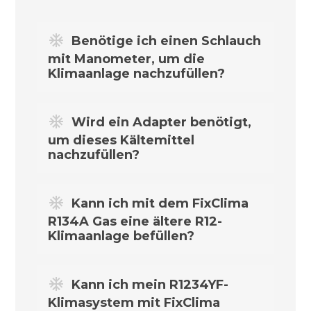
Benötige ich einen Schlauch
mit Manometer, um die
Klimaanlage nachzufüllen?
Ja. Der FixClima-Schlauch mit Manometer
Wird ein Adapter benötigt,
ist bereits in diesem Set enthalten.
um dieses Kältemittel
nachzufüllen?
Für die meisten Fahrzeuge von 1995 bis
Kann ich mit dem FixClima
2016 ist kein Adapter erforderlich. Es gibt
R134A Gas eine ältere R12-
jedoch einige Ausnahmen, bei denen der
Klimaanlage befüllen?
HP/LP-Adapter
aus unserem Sortiment
benötigt wird. Auf der Adapterseite
Ja – bedenken Sie jedoch, dass bei
können Sie prüfen, welche Fahrzeuge ihn
Kann ich mein R1234YF-
Fahrzeugen vor 1995 mit R12-Kältemittel
erfordern.
Klimasystem mit FixClima
möglicherweise der
R12-Retrofit-Adapter