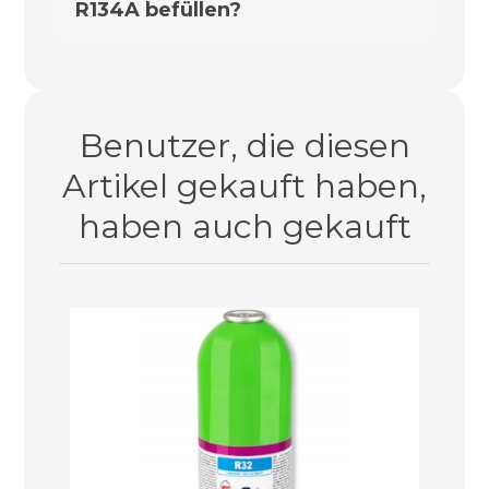
R134A befüllen?
aus unserem Angebot erforderlich ist.
Nein. Für dieses Klimasystem müssen Sie
die speziellen
FixClima R1234YF-
Nachfüllsets
verwenden.
Benutzer, die diesen
Artikel gekauft haben,
haben auch gekauft