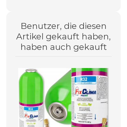
Nein. Für Fahrzeugklimaanlagen
empfehlen wir unsere breite Auswahl an
speziellen
R134A / R12
- sowie
R1234YF
-
Benutzer, die diesen
Sets in unserem Shop.
Artikel gekauft haben,
haben auch gekauft