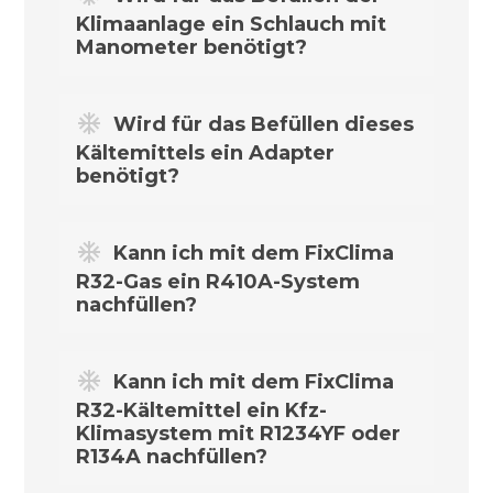
Klimaanlage ein Schlauch mit
Palette von Split-, Multisplit-, mobilen,
Manometer benötigt?
Haushalts- und Büroklimageräten
ausgelegt, die mit R32 betrieben werden.
Ja. Für das Befüllen der Klimaanlage
Wird für das Befüllen dieses
benötigen Sie den R32-Füllschlauch mit
Kältemittels ein Adapter
Manometer von FixClima, erhältlich im
benötigt?
R32-Set
.
Für das Befüllen einer R32-Klimaanlage
Kann ich mit dem FixClima
ist ein geeignetes Anschlussstück
R32-Gas ein R410A-System
erforderlich – dieses ist zusammen mit
nachfüllen?
dem Füllschlauch in unserem
R32-Set
erhältlich.
Ja – dieser Kältemittelersatz ist mit R410A
Kann ich mit dem FixClima
kompatibel.
R32-Kältemittel ein Kfz-
Klimasystem mit R1234YF oder
R134A nachfüllen?